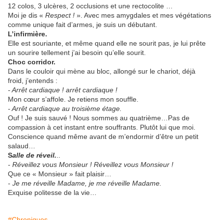
12 colos, 3 ulcères, 2 occlusions et une rectocolite …
Moi je dis «
Respect !
». Avec mes amygdales et mes végétations
comme unique fait d’armes, je suis un débutant.
L’infirmière.
Elle est souriante, et même quand elle ne sourit pas, je lui prête
un sourire tellement j’ai besoin qu’elle sourit.
Choc corridor.
Dans le couloir qui mène au bloc, allongé sur le chariot, déjà
froid, j’entends :
- Arrêt cardiaque ! arrêt cardiaque !
Mon cœur s’affole. Je retiens mon souffle.
- Arrêt cardiaque au troisième étage.
Ouf ! Je suis sauvé ! Nous sommes au quatrième…Pas de
compassion à cet instant entre souffrants. Plutôt lui que moi.
Conscience quand même avant de m’endormir d’être un petit
salaud…
S
alle de réveil.
..
- Réveillez vous Monsieur ! Réveillez vous Monsieur !
Que ce « Monsieur » fait plaisir…
- Je me réveille Madame, je me réveille Madame.
Exquise politesse de la vie…
#Chroniques