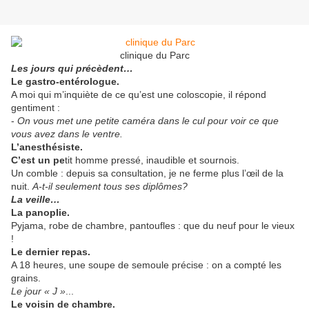
clinique du Parc
Les jours qui précèdent…
Le gastro-entérologue.
A moi qui m’inquiète de ce qu’est une coloscopie, il répond
gentiment :
-
On vous met une petite caméra dans le cul pour voir ce que
vous avez dans le ventre.
L’anesthésiste.
C’est un pe
tit homme pressé, inaudible et sournois.
Un comble : depuis sa consultation, je ne ferme plus l’œil de la
nuit.
A-t-il seulement tous ses diplômes?
La veille…
La panoplie.
Pyjama, robe de chambre, pantoufles : que du neuf pour le vieux
!
Le dernier repas.
A 18 heures, une soupe de semoule précise : on a compté les
grains.
Le jour « J »
...
Le voisin de chambre.