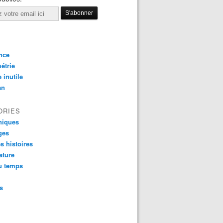
nce
étrie
e inutile
an
ORIES
niques
ges
es histoires
rature
u temps
s