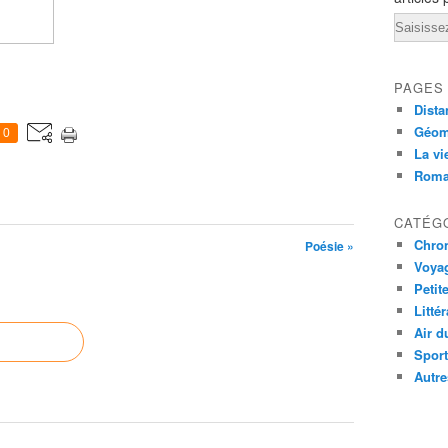
Email
PAGES
Dista
Géom
0
La vi
Rom
CATÉG
Chro
Poésie »
Voya
Petit
Litté
Air d
Sport
Autre