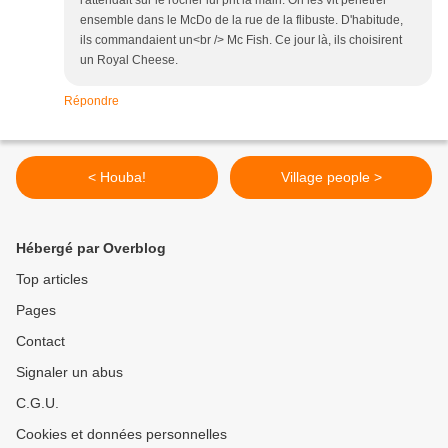
l'attendait sur le rocher lui prit la main. On les vit pénétrer
ensemble dans le McDo de la rue de la flibuste. D'habitude,
ils commandaient un<br /> Mc Fish. Ce jour là, ils choisirent
un Royal Cheese.
Répondre
< Houba!
Village people >
Hébergé par Overblog
Top articles
Pages
Contact
Signaler un abus
C.G.U.
Cookies et données personnelles