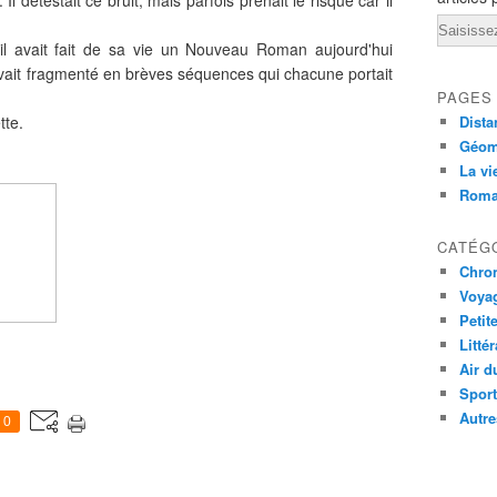
l détestait ce bruit, mais parfois prenait le risque car il
Email
 il avait fait de sa vie un Nouveau Roman aujourd'hui
avait fragmenté en brèves séquences qui chacune portait
PAGES
tte.
Dista
Géom
La vi
Rom
CATÉG
Chro
Voya
Petit
Litté
Air d
Sport
Autre
0