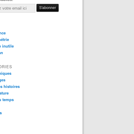
nce
étrie
e inutile
an
ORIES
niques
ges
es histoires
rature
u temps
s