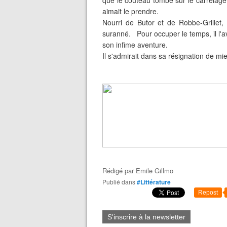
que le couteau tombe sur le carrelage. I
aimait le prendre.
Nourri de Butor et de Robbe-Grillet,
suranné. Pour occuper le temps, il l'
son infime aventure.
Il s'admirait dans sa résignation de mie
Rédigé par
Emile Gillmo
Publié dans
#Littérature
Repost
S'inscrire à la newsletter