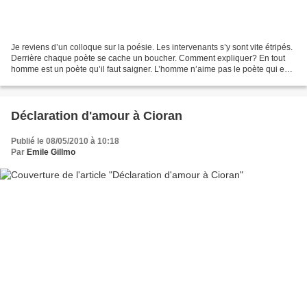
Je reviens d’un colloque sur la poésie. Les intervenants s’y sont vite étripés.
Derrière chaque poète se cache un boucher. Comment expliquer? En tout
homme est un poète qu’il faut saigner. L’homme n’aime pas le poète qui est
en lui. La poésie est un aveu...
Déclaration d'amour à Cioran
Publié le 08/05/2010 à 10:18
Par
Emile Gillmo