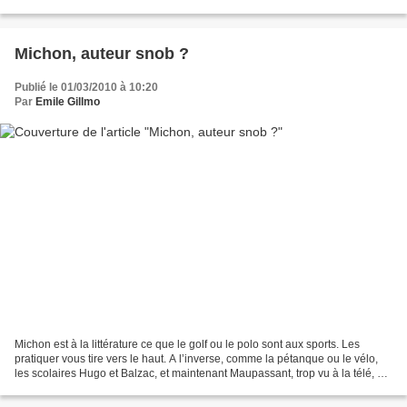
dénuée, cependant, d’hostilité. Puis...
Michon, auteur snob ?
Publié le 01/03/2010 à 10:20
Par
Emile Gillmo
Michon est à la littérature ce que le golf ou le polo sont aux sports. Les
pratiquer vous tire vers le haut. A l’inverse, comme la pétanque ou le vélo,
les scolaires Hugo et Balzac, et maintenant Maupassant, trop vu à la télé, ne
vous apportent aucune...