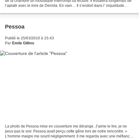
de la chambre un moustique interrompt sa lecture. Il essaiera longtemps de
l’aplatir avec le livre de Derrida. En vain… Il s’endort dans l’ inquiétude
d’être piqué. Le Maître est...
Pessoa
Publié le 25/03/2010 à 15:43
Par
Emile Gillmo
La photo de Pessoa mise en couverture me dérange. J’aime le lire, je ne
peux pas le voir. Pessoa avait perçu cette gêne lors de notre rencontre: «
L’homme maigre me sourit négligemment. Il me regarda avec une méfiance